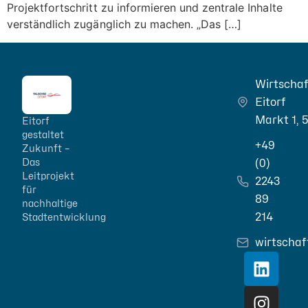
Projektfortschritt zu informieren und zentrale Inhalte
verständlich zugänglich zu machen. „Das […]
Wirtscha
Eitorf
Markt 1, 
Eitorf
gestaltet
+49
Zukunft –
Das
(0)
Leitprojekt
2243
für
89
nachhaltige
214
Stadtentwicklung
wirtschaf