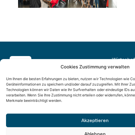
Wirtscha
Cookies Zustimmung verwalten
Eitorf
Markt 1, 
Eitorf
Um Ihnen die besten Erfahrungen zu bieten, nutzen wir Technologien wie C
gestaltet
Geräteinformationen zu speichern und/oder darauf zuzugreifen. Mit Ihrer Z
+49
Zukunft –
Technologien können wir Daten wie Ihr Surfverhalten oder eindeutige IDs au
Das
(0)
verarbeiten. Wenn Sie Ihre Zustimmung nicht erteilen oder widerrufen, kön
Leitprojekt
Merkmale beeinträchtigt werden.
2243
für
89
nachhaltige
214
Stadtentwicklung
Akzeptieren
wirtschaf
Ablehnen