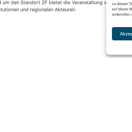
d um den Standort ZF bietet die Veranstaltung vor allem R
zu diesen T
tutionen und regionalen Akteuren.
auf dieser W
widerrufen,
Akze
i 2026 erforderlich.
f spannende Gespräche und einen inspirierenden gemeinsam