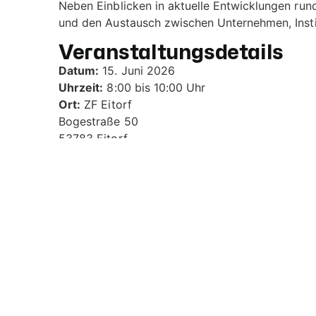
Neben Einblicken in aktuelle Entwicklungen run
und den Austausch zwischen Unternehmen, Insti
Veranstaltungsdetails
Datum:
15. Juni 2026
Uhrzeit:
8:00 bis 10:00 Uhr
Ort:
ZF Eitorf
Bogestraße 50
53783 Eitorf
Eine verbindliche Anmeldung ist bis zum 10. Jun
Hier anmelden
Die Wirtschaftsförderung Eitorf freut sich au