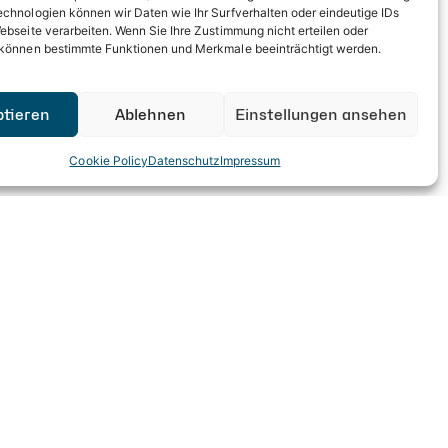
aum für persönliche Gespräche, neue Kontakte
echnologien können wir Daten wie Ihr Surfverhalten oder eindeutige IDs
ebseite verarbeiten. Wenn Sie Ihre Zustimmung nicht erteilen oder
 können bestimmte Funktionen und Merkmale beeinträchtigt werden.
ptieren
Ablehnen
Einstellungen ansehen
Cookie Policy
Datenschutz
Impressum
en Morgen.